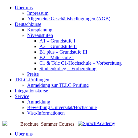
Über uns
Impressum
Allgemeine Geschäftsbedingungen (AGB)
Deutschkurse
Kursplanung
Niveaustufen
A1 – Grundstufe I
A2 – Grundstufe II
B1 plus – Grundstufe III
B2 – Mittelstufe I
C1 & Telc C1-Hochschule – Vorbereitung
Studienkolleg – Vorbereitung
Preise
TELC-Prüfungen
Anmeldung zur TELC-Prüfung
Integrationskurse
Service
Anmeldung
Bewerbung Universität/Hochschule
Visa-Informationen
Brochure
Summer Courses
Über uns