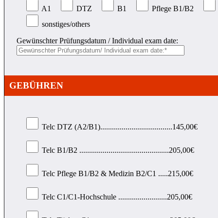
A1
DTZ
B1
Pflege B1/B2
sonstiges/others
Gewünschter Prüfungsdatum / Individual exam date:
GEBÜHREN
Telc DTZ (A2/B1).....................................145,00€
Hierm
Telc B1/B2 ..............................................205,00€
Hiermi
Telc Pflege B1/B2 & Medizin B2/C1 .....215,00€
Hiermit
Telc C1/C1-Hochschule .........................205,00€
Hiermit