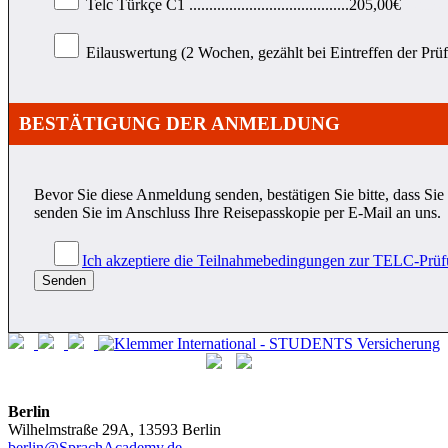
Telc Türkçe C1 ........................................205,00€
Herme
Eilauswertung (2 Wochen, gezählt bei Eintreffen der Prüfu
BESTÄTIGUNG DER ANMELDUNG
Bevor Sie diese Anmeldung senden, bestätigen Sie bitte, dass Si
senden Sie im Anschluss Ihre Reisepasskopie per E-Mail an uns.
Ich akzeptiere die Teilnahmebedingungen zur TELC-Prüf
Berlin
Wilhelmstraße 29A, 13593 Berlin
berlin@SprachAcademy.de