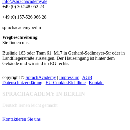
info@sprachacademy.de
+49 (0) 30-548 052 23
+49 (0) 157-526 966 28
sprachacademyberlin
Wegbeschreibung
Sie finden uns:
Buslinie 163 oder Tram 61, M17 in Gerhard-Sedlmayer-Str oder in
Landfliegerstraße aussteigen. Der Hauseingang ist hinter dem
Gebäude und wir sind im EG rechts.
copyright ©
SprachAcademy
|
Impressum
|
AGB
|
Datenschutzerklärung
|
EU Cookie-Richtlinie
|
Kontakt
SPRACHACADEMY IN BERLIN
Deutsch lernen leicht gemacht
Kontaktieren Sie uns