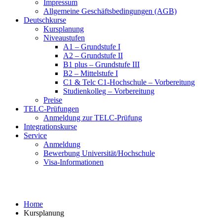
Impressum
Allgemeine Geschäftsbedingungen (AGB)
Deutschkurse
Kursplanung
Niveaustufen
A1 – Grundstufe I
A2 – Grundstufe II
B1 plus – Grundstufe III
B2 – Mittelstufe I
C1 & Telc C1-Hochschule – Vorbereitung
Studienkolleg – Vorbereitung
Preise
TELC-Prüfungen
Anmeldung zur TELC-Prüfung
Integrationskurse
Service
Anmeldung
Bewerbung Universität/Hochschule
Visa-Informationen
Kursplanung
Home
Kursplanung