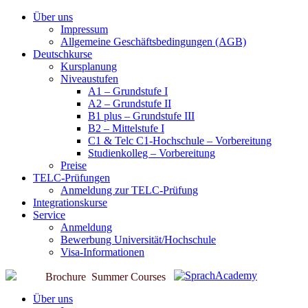
Über uns
Impressum
Allgemeine Geschäftsbedingungen (AGB)
Deutschkurse
Kursplanung
Niveaustufen
A1 – Grundstufe I
A2 – Grundstufe II
B1 plus – Grundstufe III
B2 – Mittelstufe I
C1 & Telc C1-Hochschule – Vorbereitung
Studienkolleg – Vorbereitung
Preise
TELC-Prüfungen
Anmeldung zur TELC-Prüfung
Integrationskurse
Service
Anmeldung
Bewerbung Universität/Hochschule
Visa-Informationen
Brochure
Summer Courses
Über uns