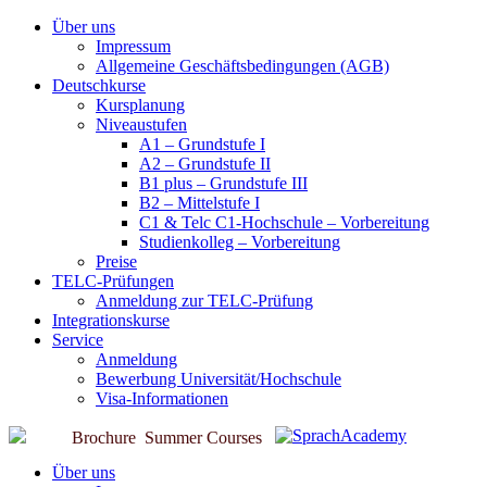
Über uns
Impressum
Allgemeine Geschäftsbedingungen (AGB)
Deutschkurse
Kursplanung
Niveaustufen
A1 – Grundstufe I
A2 – Grundstufe II
B1 plus – Grundstufe III
B2 – Mittelstufe I
C1 & Telc C1-Hochschule – Vorbereitung
Studienkolleg – Vorbereitung
Preise
TELC-Prüfungen
Anmeldung zur TELC-Prüfung
Integrationskurse
Service
Anmeldung
Bewerbung Universität/Hochschule
Visa-Informationen
Brochure
Summer Courses
Über uns