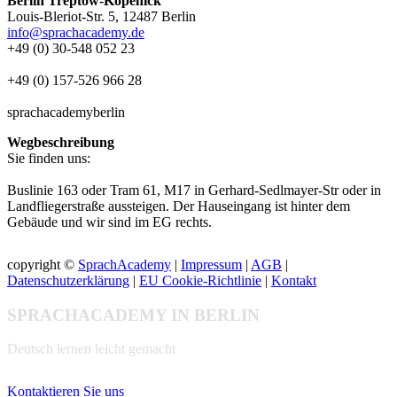
Berlin Treptow-Köpenick
Louis-Bleriot-Str. 5, 12487 Berlin
info@sprachacademy.de
+49 (0) 30-548 052 23
+49 (0) 157-526 966 28
sprachacademyberlin
Wegbeschreibung
Sie finden uns:
Buslinie 163 oder Tram 61, M17 in Gerhard-Sedlmayer-Str oder in
Landfliegerstraße aussteigen. Der Hauseingang ist hinter dem
Gebäude und wir sind im EG rechts.
copyright ©
SprachAcademy
|
Impressum
|
AGB
|
Datenschutzerklärung
|
EU Cookie-Richtlinie
|
Kontakt
SPRACHACADEMY IN BERLIN
Deutsch lernen leicht gemacht
Kontaktieren Sie uns