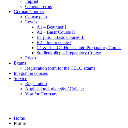
Imprint
General Terms
German Courses
Course plan
Levels
A1 – Beginner I
A2 – Basic Course II
B1 plus – Basic Course III
B2 – Intermediate I
C1 & Telc-C1-Hochschule-Preparatory Course
Studienkolleg – Preparatory Course
Prices
Exams
Registration form for the TELC-exams
Integration courses
Service
Registration
Application University / College
Visa for Germany
Profile
Home
Profile