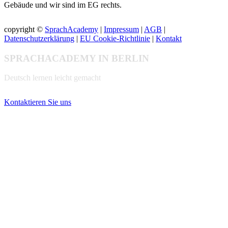
Gebäude und wir sind im EG rechts.
copyright ©
SprachAcademy
|
Impressum
|
AGB
|
Datenschutzerklärung
|
EU Cookie-Richtlinie
|
Kontakt
SPRACHACADEMY IN BERLIN
Deutsch lernen leicht gemacht
Kontaktieren Sie uns